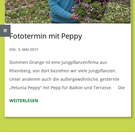
N
B
A
Fototermin mit Peppy
U
2017-
ON:
5. MAI 2017
05-
B
Dümmen Orange ist eine Jungpflanzenfirma aus
05
Rheinberg, von dort beziehen wir viele Jungpflanzen.
U
Unter anderem auch die außergewöhnliche, gesternte
„Petunia Peppy“ mit Pepp für Balkon und Terrasse. Die
S
WEITERLESEN
C
H