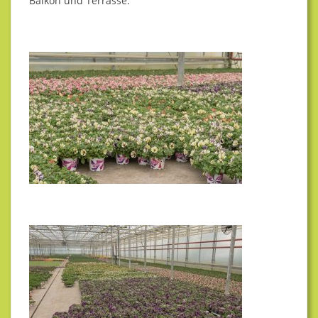
&
Balkon und Terrasse.
O
P
G
E
N
H
O
F