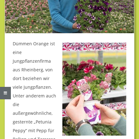
B
A
U
Dümmen Orange ist
B
eine
Jungpflanzenfirma
U
aus Rheinberg, von
dort beziehen wir
S
viele Jungpflanzen.
Unter anderem auch
C
die
außergewöhnliche,
H
gesternte „Petunia
Peppy“ mit Pepp für