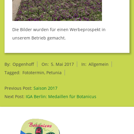
F
G
Die Bilder wurden für einen Werbeprospekt in
unserem Betrieb gemacht.
B
R
2017-
By:
Opgenhoff
On:
5. Mai 2017
In:
Allgemein
05-
Tagged:
Fototermin
,
Petunia
05
Previous Post:
Saison 2017
Next Post:
IGA Berlin: Medaillen für Botanicus