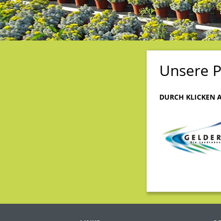
B
A
U
Unsere P
B
DURCH KLICKEN A
U
S
C
H
2016-
04-