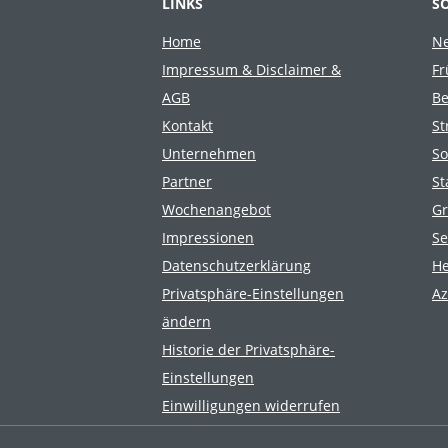
&
LINKS
S
08
O
Home
Ne
Impressum & Disclaimer &
Fr
P
AGB
Be
Kontakt
St
G
Unternehmen
So
Partner
St
E
Wochenangebot
Gr
Impressionen
S
N
Datenschutzerklärung
He
Privatsphäre-Einstellungen
Az
H
ändern
Historie der Privatsphäre-
O
Einstellungen
Einwilligungen widerrufen
F