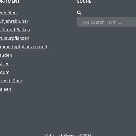
ORTIMENT
SUCHE
Search
uheiten
ühjahrsblüher
et- und Balkon
rukturpflanzen
mmertopfpflanzen und
auden
äser
edum
rbstblüher
aleen
© Busch & Opgenhoff 2026