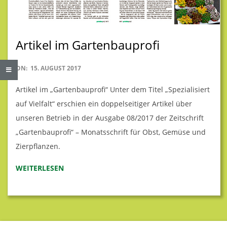
B
A
Artikel im Gartenbauprofi
U
2017-
ON:
15. AUGUST 2017
08-
B
Artikel im „Gartenbauprofi“ Unter dem Titel „Spezialisiert
15
auf Vielfalt“ erschien ein doppelseitiger Artikel über
U
unseren Betrieb in der Ausgabe 08/2017 der Zeitschrift
„Gartenbauprofi“ – Monatsschrift für Obst, Gemüse und
S
Zierpflanzen.
C
WEITERLESEN
H