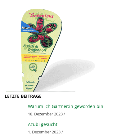
&
O
P
G
E
N
H
LETZTE BEITRÄGE
Warum ich Gärtner:in geworden bin
O
18. Dezember 2023 /
Azubi gesucht!
F
1. Dezember 2023 /