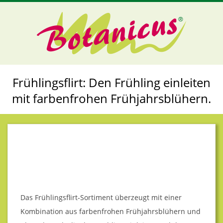
Skip
to
content
G
Primary
Frühlingsflirt: Den Frühling einleiten
Navigation
A
mit farbenfrohen Frühjahrsblühern.
Menu
R
T
E
N
Das Frühlingsflirt-Sortiment überzeugt mit einer
Kombination aus farbenfrohen Frühjahrsblühern und